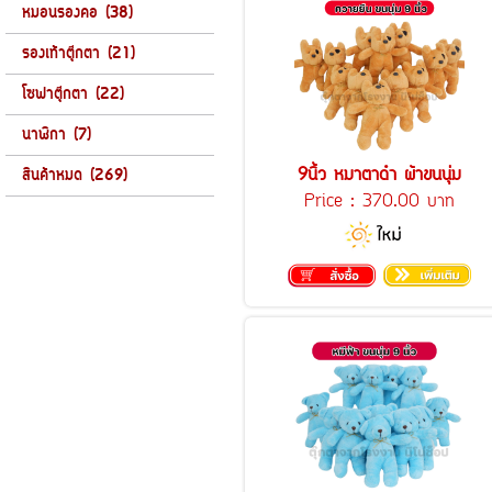
หมอนรองคอ (38)
รองเท้าตุ๊กตา (21)
โซฟาตุ๊กตา (22)
นาฬิกา (7)
9นิ้ว หมาตาดำ ผ้าขนนุ่ม
สินค้าหมด (269)
Price :
370.00 บาท