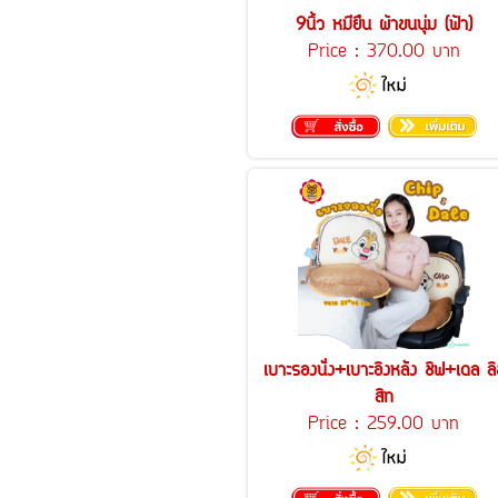
9นิ้ว หมียืน ผ้าขนนุ่ม (ฟ้า)
Price :
370.00 บาท
เบาะรองนั่ง+เบาะอิงหลัง ชิฟ+เดล ลิ
สิท
Price :
259.00 บาท