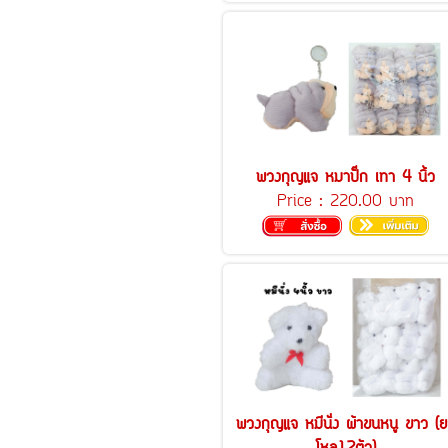
พวงกุญแจ หมาปั๊ก เทา 4 นิ้ว
Price :
220.00 บาท
พวงกุญแจ หมีนั่ง ผ้าขนหนู ขาว (