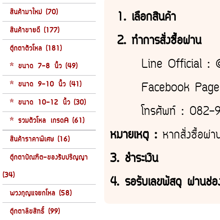
สินค้ามาใหม่ (70)
1. เลือกสินค้า
สินค้าขายดี (177)
2. ทำการสั่งซื้อผ่าน
ตุ๊กตาตัวโหล (181)
Line Official : @n
* ขนาด 7-8 นิ้ว (49)
* ขนาด 9-10 นิ้ว (41)
Facebook Page : ตุ๊
* ขนาด 10-12 นิ้ว (30)
โทรศัพท์ : 082-946
* รวมตัวโหล เกรดA (61)
หมายเหตุ :
หากสั่งซื้อผ่า
สินค้าราคาพิเศษ (16)
3. ชำระเงิน
ตุ๊กตาบัณฑิต-ของรับปริญญา
(34)
4. รอรับเลขพัสดุ ผ่านช่องทา
พวงกุญแจยกโหล (58)
ตุ๊กตาลิขสิทธิ์ (99)